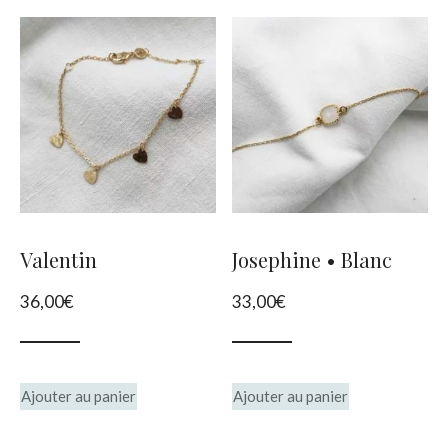
plusieurs
variations.
Les
options
peuvent
être
choisies
Valentin
Josephine • Blanc
sur
36,00
€
33,00
€
la
page
du
Ajouter au panier
Ajouter au panier
produit