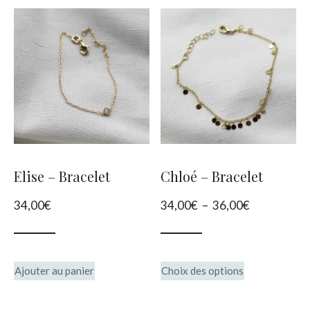
Elise – Bracelet
Chloé – Bracelet
Plage
34,00
€
34,00
€
–
36,00
€
de
prix :
Ce
34,00€
Ajouter au panier
Choix des options
produit
à
36,00€
a