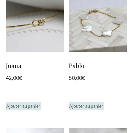
plus
récent
au
plus
ancien
Juana
Pablo
42,00
€
50,00
€
Ajouter au panier
Ajouter au panier