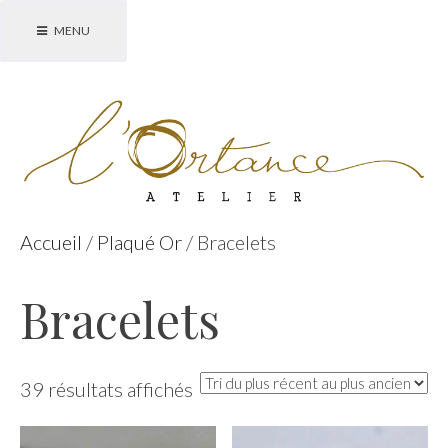
Accéder
MENU
au
contenu
principal
Accueil
/
Plaqué Or
/ Bracelets
Bracelets
Trié
39 résultats affichés
du