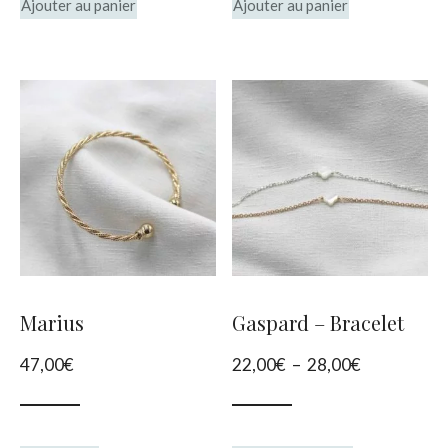
Ajouter au panier
Ajouter au panier
Marius
Gaspard – Bracelet
Plage
47,00
€
22,00
€
–
28,00
€
de
prix :
Ce