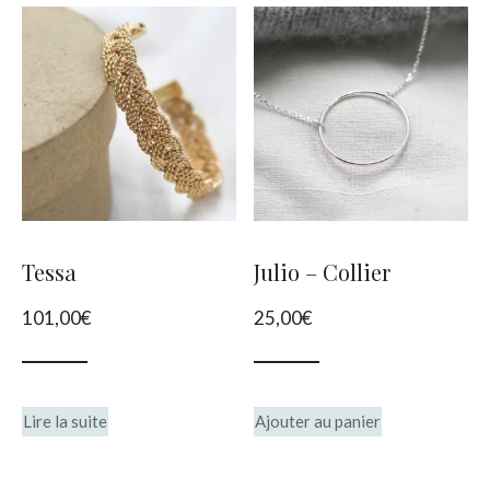
plusieurs
variations.
Les
options
peuvent
être
choisies
Tessa
Julio – Collier
sur
101,00
€
25,00
€
la
page
du
Lire la suite
Ajouter au panier
produit