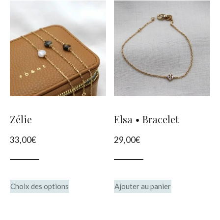
Zélie
Elsa • Bracelet
33,00
€
29,00
€
Ce
Choix des options
Ajouter au panier
produit
a