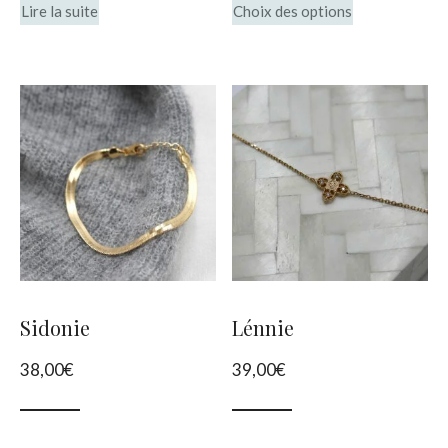
22,00€
Lire la suite
Choix des options
produit
à
28,00€
a
plusieurs
variations.
Les
options
peuvent
être
choisies
Sidonie
Lénnie
sur
38,00
€
39,00
€
la
page
du