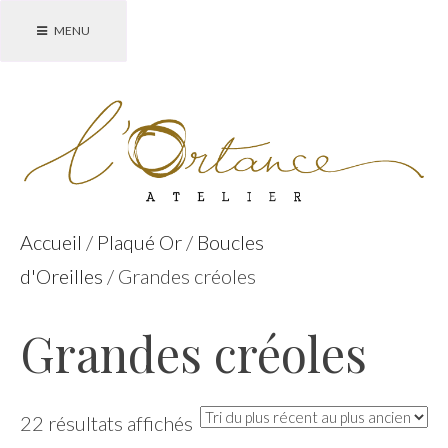
Accéder
MENU
au
contenu
principal
Accueil
/
Plaqué Or
/
Boucles
d'Oreilles
/ Grandes créoles
Grandes créoles
Trié
22 résultats affichés