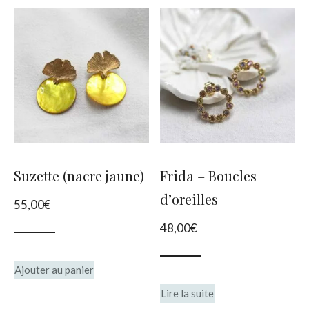
du
plus
récent
au
plus
ancien
Suzette (nacre jaune)
Frida – Boucles
d’oreilles
55,00
€
48,00
€
Ajouter au panier
Lire la suite