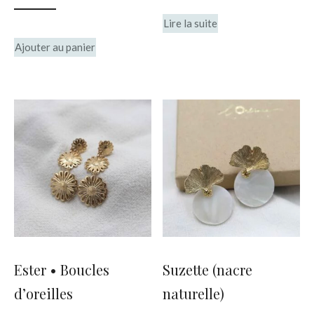
du
Lire la suite
produit
Ajouter au panier
Ester • Boucles
Suzette (nacre
d’oreilles
naturelle)