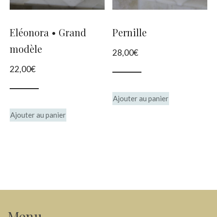
être
choisies
Eléonora • Grand
Pernille
sur
modèle
28,00
€
la
22,00
€
page
du
Ajouter au panier
produit
Ajouter au panier
Menu