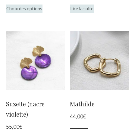
Ce
38,00€
Choix des options
Lire la suite
produit
à
40,00€
a
plusieurs
variations.
Les
options
peuvent
être
choisies
Suzette (nacre
Mathilde
sur
violette)
44,00
€
la
55,00
€
page