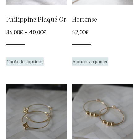
Philippine Plaqué Or
Hortense
Plage
36,00
€
–
40,00
€
52,00
€
de
prix :
Ce
36,00€
Choix des options
Ajouter au panier
produit
à
40,00€
a
plusieurs
variations.
Les
options
peuvent