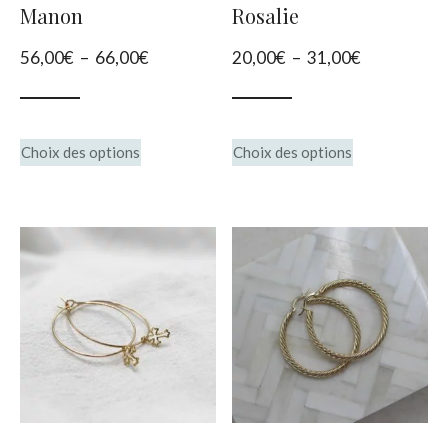
Manon
Rosalie
Plage
Plage
56,00
€
–
66,00
€
20,00
€
–
31,00
€
de
de
prix :
prix :
Ce
Ce
56,00€
20,00€
Choix des options
Choix des options
produit
à
produit
à
66,00€
31,00€
a
a
plusieurs
plusieurs
variations.
variations.
Les
Les
options
options
peuvent
peuvent
être
être
choisies
choisies