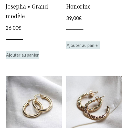
Josepha • Grand
Honorine
sur
sur
modèle
39,00
€
la
la
26,00
€
page
page
du
du
Ajouter au panier
produit
produit
Ajouter au panier