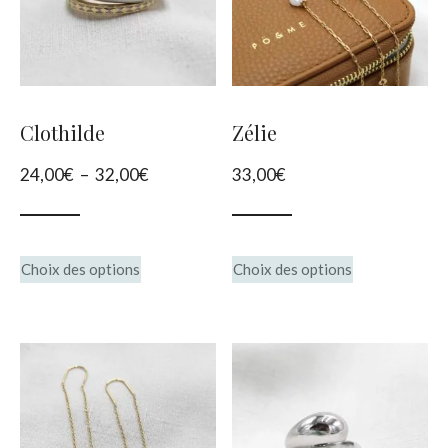
peuvent
être
choisies
sur
Clothilde
Zélie
la
Plage
24,00
€
–
32,00
€
33,00
€
page
de
du
prix :
produit
Ce
Ce
24,00€
Choix des options
Choix des options
produit
à
produit
32,00€
a
a
plusieurs
plusieurs
variations.
variations.
Les
Les