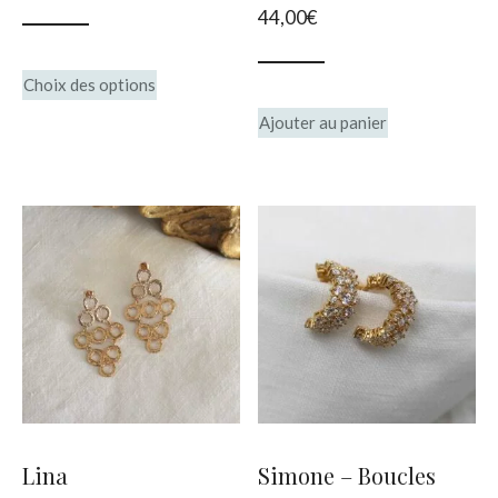
44,00
€
page
page
du
du
Ce
Choix des options
produit
produit
produit
Ajouter au panier
a
plusieurs
variations.
Les
options
peuvent
être
choisies
sur
Lina
Simone – Boucles
la