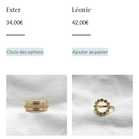
choisies
Ester
Léonie
sur
34,00
€
42,00
€
la
page
du
Ce
Choix des options
Ajouter au panier
produit
produit
a
plusieurs
variations.
Les
options
peuvent
être