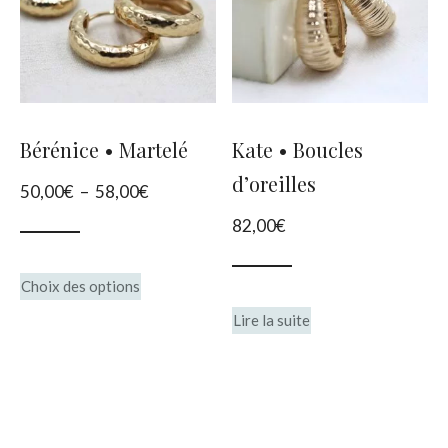
options
peuvent
être
choisies
Bérénice • Martelé
Kate • Boucles
sur
d’oreilles
Plage
50,00
€
–
58,00
€
la
de
82,00
€
page
prix :
du
Ce
50,00€
Choix des options
produit
produit
à
Lire la suite
58,00€
a
plusieurs
variations.
Les