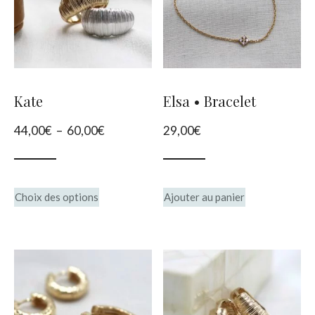
options
peuvent
être
choisies
Kate
Elsa • Bracelet
sur
Plage
44,00
€
–
60,00
€
29,00
€
la
de
page
prix :
du
Ce
44,00€
Choix des options
Ajouter au panier
produit
produit
à
60,00€
a
plusieurs
variations.
Les