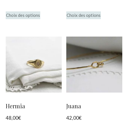
produit
Ce
Ce
Choix des options
Choix des options
produit
produit
a
a
plusieurs
plusieurs
variations.
variations.
Les
Les
options
options
peuvent
peuvent
être
être
choisies
choisies
Hermia
Juana
sur
sur
48,00
€
42,00
€
la
la