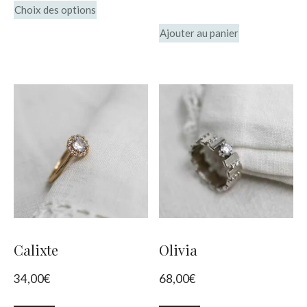
Ce
Choix des options
produit
produit
produit
Ajouter au panier
a
plusieurs
variations.
Les
options
peuvent
être
choisies
sur
Calixte
Olivia
la
34,00
€
68,00
€
page
du