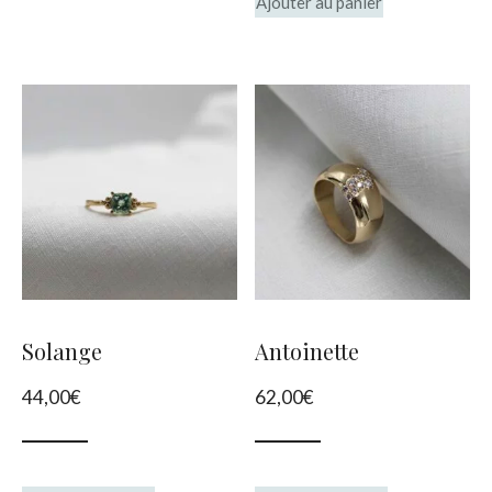
Ajouter au panier
Solange
Antoinette
44,00
€
62,00
€
Ce
Ce