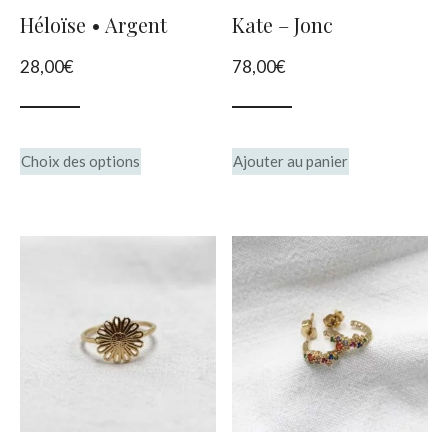
choisies
choisies
Héloïse • Argent
Kate – Jonc
sur
sur
28,00
€
78,00
€
la
la
page
page
du
du
Ce
Choix des options
Ajouter au panier
produit
produit
produit
a
plusieurs
variations.
Les
options
peuvent
être