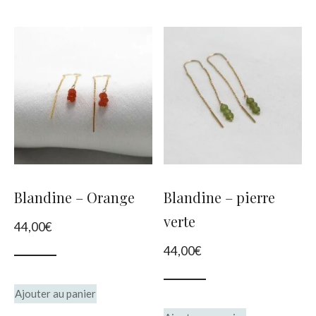
a
a
plusieurs
plusieurs
variations.
variations.
Les
Les
options
options
peuvent
peuvent
être
être
choisies
choisies
Blandine – Orange
Blandine – pierre
sur
sur
verte
44,00
€
la
la
44,00
€
page
page
du
du
Ajouter au panier
produit
produit