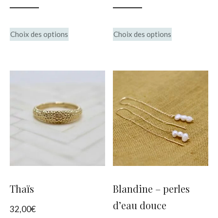
page
page
du
du
Ce
Ce
Choix des options
Choix des options
produit
produit
produit
produit
a
a
plusieurs
plusieurs
variations.
variations.
Les
Les
options
options
peuvent
peuvent
être
être
choisies
choisies
Thaïs
Blandine – perles
sur
sur
d’eau douce
32,00
€
la
la