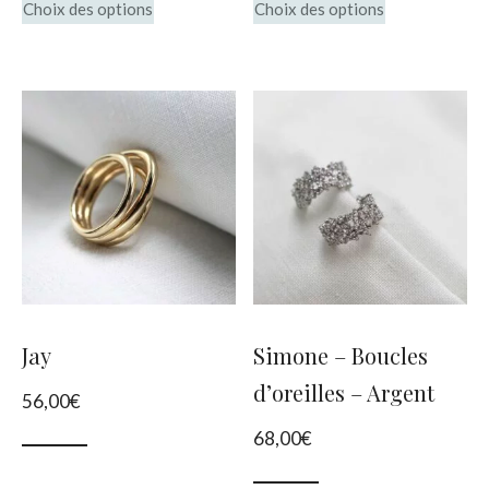
Choix des options
Choix des options
produit
produit
a
a
plusieurs
plusieurs
variations.
variations.
Les
Les
options
options
peuvent
peuvent
être
être
choisies
choisies
Jay
Simone – Boucles
sur
sur
d’oreilles – Argent
56,00
€
la
la
68,00
€
page
page
du
du