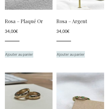
être
choisies
Rosa – Plaqué Or
Rosa – Argent
sur
34,00
€
34,00
€
la
page
du
Ajouter au panier
Ajouter au panier
produit