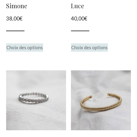
Simone
Luce
38,00
€
40,00
€
Ce
Ce
Choix des options
Choix des options
produit
produit
a
a
plusieurs
plusieurs
variations.
variations.
Les
Les
options
options
peuvent
peuvent
être
être