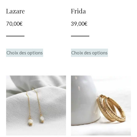
choisies
Lazare
Frida
sur
70,00
€
39,00
€
la
page
du
Ce
Ce
Choix des options
Choix des options
produit
produit
produit
a
a
plusieurs
plusieurs
variations.
variations.
Les
Les
options
options
peuvent
peuvent
être
être