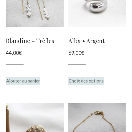
options
options
peuvent
peuvent
être
être
choisies
choisies
Blandine – Trèfles
Alba • Argent
sur
sur
44,00
€
69,00
€
la
la
page
page
du
du
Ce
Ajouter au panier
Choix des options
produit
produit
produit
a
plusieurs
variations.
Les