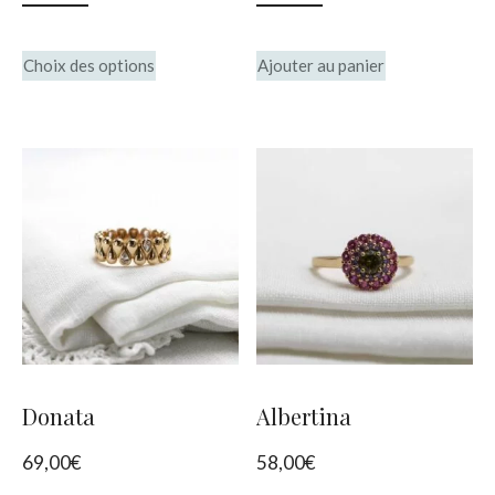
page
page
du
du
Ce
Choix des options
Ajouter au panier
produit
produit
produit
a
plusieurs
variations.
Les
options
peuvent
être
choisies
Donata
Albertina
sur
69,00
€
58,00
€
la