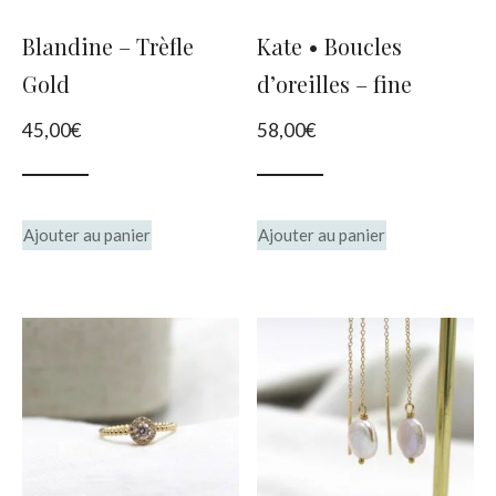
choisies
choisies
Blandine – Trèfle
Kate • Boucles
sur
sur
Gold
d’oreilles – fine
la
la
45,00
€
58,00
€
page
page
du
du
produit
produit
Ajouter au panier
Ajouter au panier