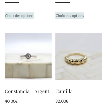
page
du
Ce
Ce
Choix des options
Choix des options
produit
produit
produit
a
a
plusieurs
plusieurs
variations.
variations.
Les
Les
options
options
peuvent
peuvent
être
être
choisies
choisies
Constancia – Argent
Camilla
sur
sur
40,00
€
32,00
€
la
la