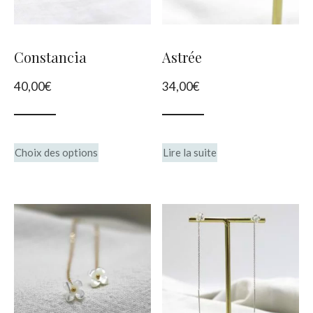
Constancia
Astrée
40,00
€
34,00
€
Ce
Choix des options
Lire la suite
produit
a
plusieurs
variations.
Les
options
peuvent