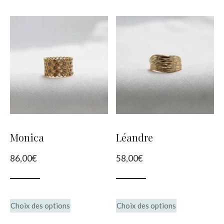
plus
récent
au
plus
ancien
Monica
Léandre
86,00
€
58,00
€
Ce
Ce
Choix des options
Choix des options
produit
produit