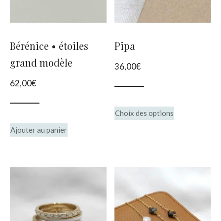
Bérénice • étoiles
Pipa
grand modèle
36,00
€
62,00
€
Ce
Choix des options
produit
Ajouter au panier
a
plusieurs
variations.
Les
options